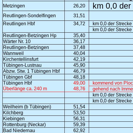
km 0,0 der
Metzingen
26,20
Reutlingen-Sondelfingen
31,51
Reutlingen Hbf
34,72
km 0,0 der Strecke
km 0,0 der Strecke
Reutlingen-Betzingen Hp
35,40
Wärter Nr. 10
36,17
Reutlingen-Betzingen
37,48
Wannweil
40,04
Kirchentellinsfurt
42,19
Tübingen-Lustnau
45,90
Abzw. Stw. 1 Tübingen Hbf
46,79
Tübingen Gbf
48,18
Tübingen Hbf
49,00
kommend von Ploc
Überlänge ca. 240 m
48,76
gehend nach Imme
km 0,0 der Strecke
km 0,0 der Strecke
Weilheim (b Tübingen)
51,54
Kilchberg
53,50
Kiebingen
56,31
Rottenburg (Neckar)
59,39
Bad Niedernau
62,92