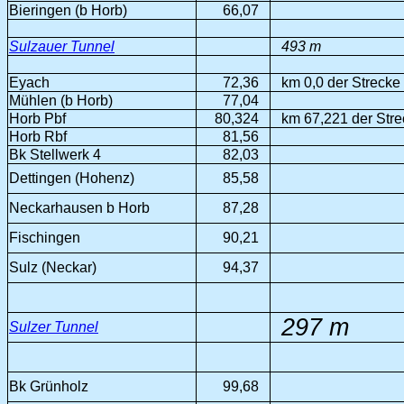
Bieringen (b Horb)
66,07
Sulzauer Tunnel
493 m
Eyach
72,36
km 0,0 der Strecke
Mühlen (b Horb)
77,04
Horb Pbf
80,324
km 67,221 der Strec
Horb Rbf
81,56
Bk Stellwerk 4
82,03
Dettingen (Hohenz)
85,58
Neckarhausen b Horb
87,28
Fischingen
90,21
Sulz (Neckar)
94,37
297 m
Sulzer Tunnel
Bk Grünholz
99,68