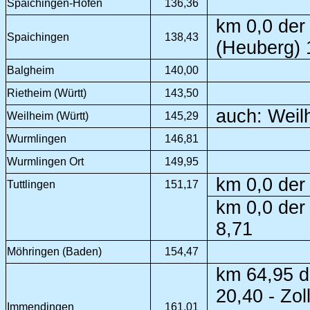
Spaichingen-Hofen
136,36
km 0,0 der
Spaichingen
138,43
(Heuberg) 
Balgheim
140,00
Rietheim (Württ)
143,50
auch: Weilh
Weilheim (Württ)
145,29
Wurmlingen
146,81
Wurmlingen Ort
149,95
km 0,0 der 
Tuttlingen
151,17
km 0,0 der 
8,71
Möhringen (Baden)
154,47
km 64,95 d
20,40 - Zo
Immendingen
161,01