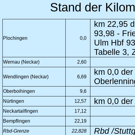
Stand der Kilom
km 22,95 de
93,98 - Fr
Plochingen
0,0
Ulm Hbf 93
Tabelle 3, Z
Wernau (Neckar)
2,60
km 0,0 der
Wendlingen (Neckar)
6,69
Oberlennin
Oberboihingen
9,6
km 0,0 der
Nürtingen
12,57
Neckartailfingen
17,12
Bempflingen
22,19
Rbd /Stutt
Rbd-Grenze
22,828