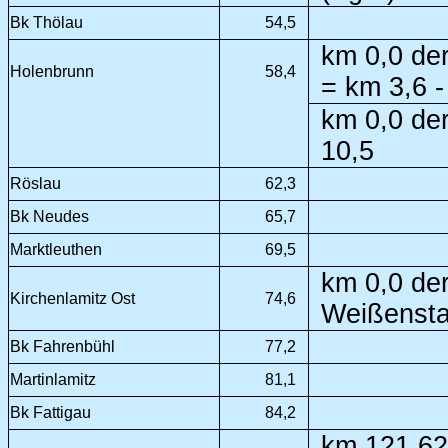
Bk Thölau
54,5
km 0,0 der
Holenbrunn
58,4
= km 3,6 -
km 0,0 der
10,5
Röslau
62,3
Bk Neudes
65,7
Marktleuthen
69,5
km 0,0 der
Kirchenlamitz Ost
74,6
Weißenstad
Bk Fahrenbühl
77,2
Martinlamitz
81,1
Bk Fattigau
84,2
km 121,62 