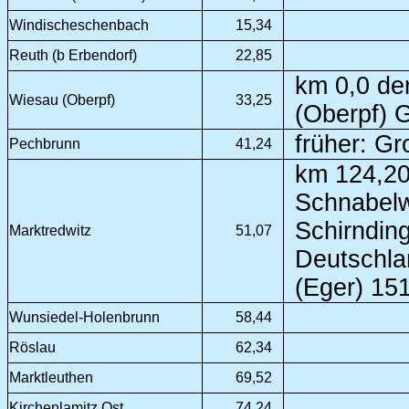
Windischeschenbach
15,34
Reuth (b Erbendorf)
22,85
km 0,0 de
Wiesau (Oberpf)
33,25
(Oberpf) 
früher: Gr
Pechbrunn
41,24
km 124,20
Schnabelw
Schirndin
Marktredwitz
51,07
Deutschla
(Eger) 15
Wunsiedel-Holenbrunn
58,44
Röslau
62,34
Marktleuthen
69,52
Kirchenlamitz Ost
74,24