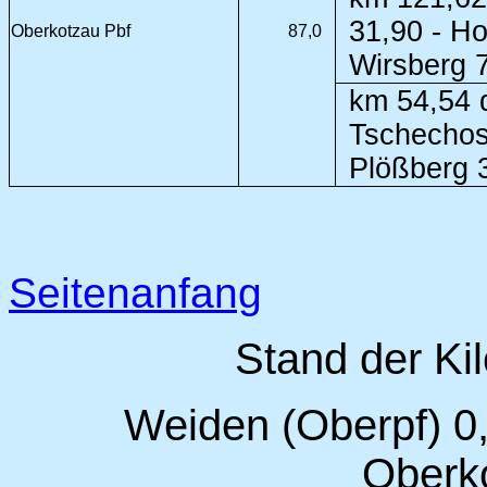
31,90 - H
Oberkotzau Pbf
87,0
Wirsberg 
km 54,54 d
Tschechos
Plößberg 
Seitenanfang
Stand der Ki
Weiden (Oberpf) 0,
Oberk