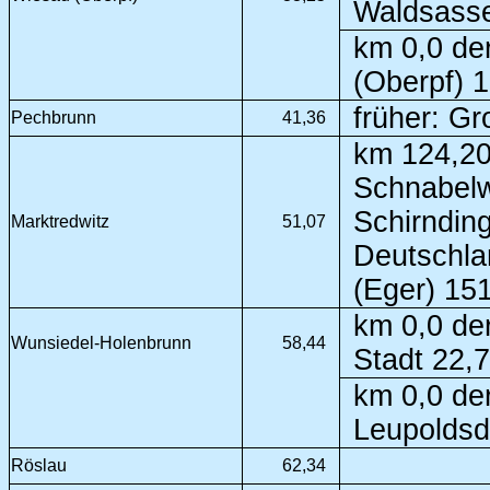
Waldsass
km 0,0 der
(Oberpf) 
früher: Gr
Pechbrunn
41,36
km 124,20
Schnabelw
Schirndin
Marktredwitz
51,07
Deutschla
(Eger) 15
km 0,0 de
Wunsiedel-Holenbrunn
58,44
Stadt 22,
km 0,0 de
Leupoldsd
Röslau
62,34