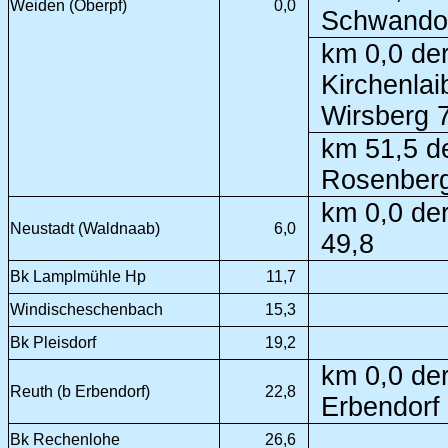
Weiden (Oberpf)
0,0
Schwandor
km 0,0 der
Kirchenlai
Wirsberg 
km 51,5 d
Rosenberg
km 0,0 der
Neustadt (Waldnaab)
6,0
49,8
Bk Lamplmühle Hp
11,7
Windischeschenbach
15,3
Bk Pleisdorf
19,2
km 0,0 der
Reuth (b Erbendorf)
22,8
Erbendorf
Bk Rechenlohe
26,6