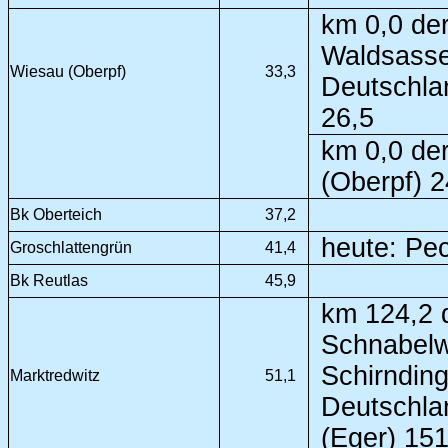
km 0,0 der
Waldsasse
Wiesau (Oberpf)
33,3
Deutschla
26,5
km 0,0 der
(Oberpf) 2
Bk Oberteich
37,2
heute: Pe
Groschlattengrün
41,4
Bk Reutlas
45,9
km 124,2 d
Schnabelwa
Schirndin
Marktredwitz
51,1
Deutschla
(Eger) 15