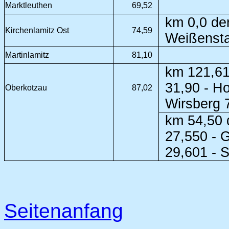
Marktleuthen
69,52
km 0,0 der
Kirchenlamitz Ost
74,59
Weißensta
Martinlamitz
81,10
km 121,61
31,90 - H
Oberkotzau
87,02
Wirsberg 
km 54,50 
27,550 - 
29,601 - 
Seitenanfang