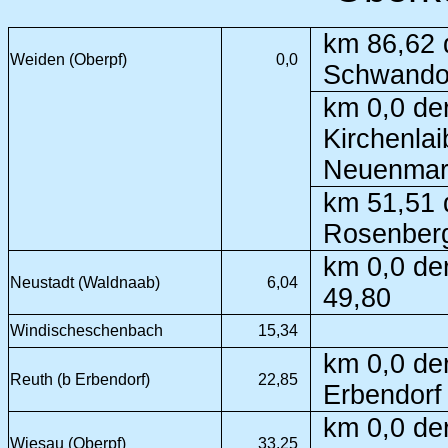
km 86,62 
Weiden (Oberpf)
0,0
Schwandor
km 0,0 de
Kirchenlai
Neuenmark
km 51,51 
Rosenberg
km 0,0 de
Neustadt (Waldnaab)
6,04
49,80
Windischeschenbach
15,34
km 0,0 der
Reuth (b Erbendorf)
22,85
Erbendorf
km 0,0 der
Wiesau (Oberpf)
33,25