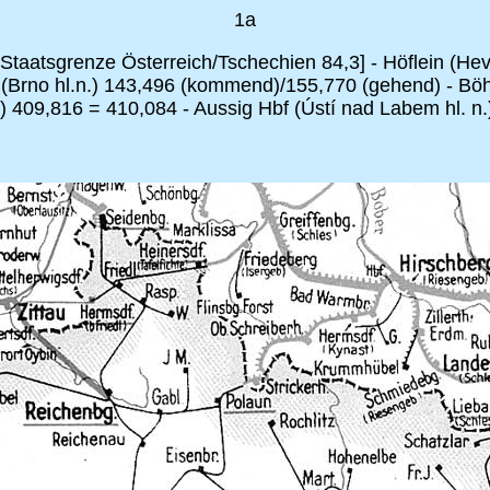
1a
Staatsgrenze Österreich/Tschechien 84,3] - Höflein (He
Hbf (Brno hl.n.) 143,496 (kommend)/155,770 (gehend) - 
409,816 = 410,084 - Aussig Hbf (Ústí nad Labem hl. n.)