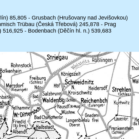
vlín) 85,805 - Grusbach (Hrušovany nad Jevišovkou)
Böhmisch Trübau (Česká Třebová) 245,878 - Prag
 516,925 - Bodenbach (Děčín hl. n.) 539,683