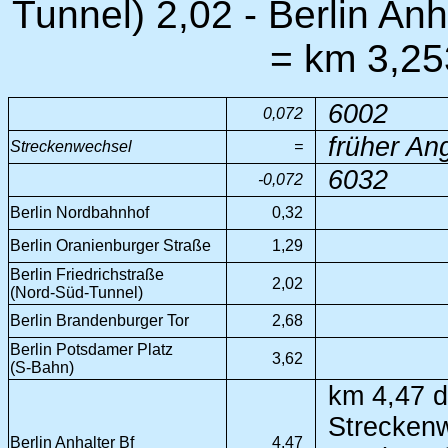
Tunnel) 2,02 - Berlin An
= km 3,25
6002
0,072
früher An
Streckenwechsel
=
6032
-0,072
Berlin Nordbahnhof
0,32
Berlin Oranienburger Straße
1,29
Berlin Friedrichstraße
2,02
(Nord-Süd-Tunnel)
Berlin Brandenburger Tor
2,68
Berlin Potsdamer Platz
3,62
(S-Bahn)
km 4,47 d
Streckenw
Berlin Anhalter Bf
4,47