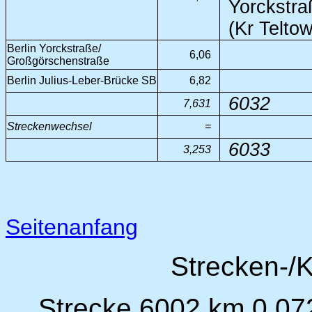
Yorckstra
(Kr Telto
Berlin Yorckstraße/
6,06
Großgörschenstraße
Berlin Julius-Leber-Brücke SB
6,82
6032
7,631
Streckenwechsel
=
6033
3,253
Seitenanfang
Strecken-/
Strecke 6002 km 0,07